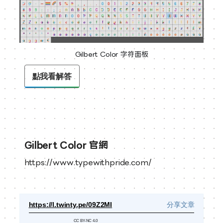
Gilbert Color 字符面板
點我看解答
Gilbert Color 官網
https://www.typewithpride.com/
https://l.twinty.pe/09Z2MI
分享文章
CC BY-NC 4.0