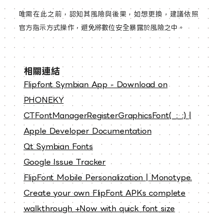
唯需在此之前，認知其風險與後果，如想更換，建議依照
官方指示方式操作，避免將數位安全暴露於風險之中。
相關連結
Flipfont Symbian App - Download on
PHONEKY
CTFontManagerRegisterGraphicsFont(_:_:) |
Apple Developer Documentation
Qt Symbian Fonts
Google Issue Tracker
FlipFont Mobile Personalization | Monotype.
Create your own FlipFont APKs complete
walkthrough +Now with quick font size