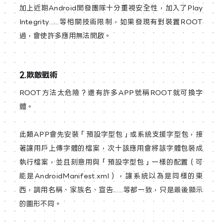
加上近期Android開發團隊十分重視安全性，加入了Play
Integrity......等相關技術限制，如果發現有對裝置ROOT
過，會使許多應用無法開啟。
2.欺敵戰術
ROOT方法太危險？還有許多APP號稱ROOT就可換字
體。
此類APP會先安裝「預設字型包」或系統支援字型包，接
著讓用戶上傳字體的檔案，次十該應用會將該字體包裝成
執行檔案，並且刻意用與「預設字型包」一樣的配置（可
能是AndroidManifest.xml），讓系統以為是同樣的東
西，調用名稱、家族名、宣告......等都一致，只是最後顯示
的圖形不同。