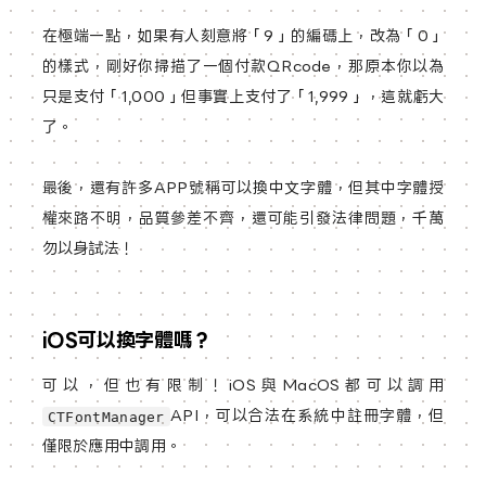
在極端一點，如果有人刻意將「9」的編碼上，改為「0」
的樣式，剛好你掃描了一個付款QRcode，那原本你以為
只是支付「1,000」但事實上支付了「1,999」，這就虧大
了。
最後，還有許多APP號稱可以換中文字體，但其中字體授
權來路不明，品質參差不齊，還可能引發法律問題，千萬
勿以身試法！
iOS可以換字體嗎？
可以，但也有限制！iOS與MacOS都可以調用
API，可以合法在系統中註冊字體，但
CTFontManager
僅限於應用中調用。