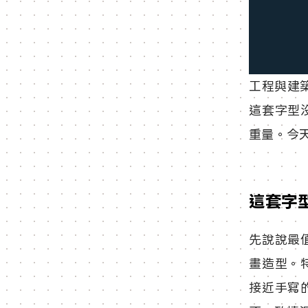
工程與建築
這套字型
重量。今
這套字
先說說最
畫造型。
接近手寫