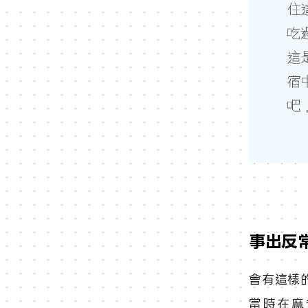
事出反
會有這樣
當時在麻省