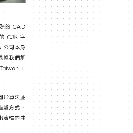
熟的 CAD
CJK 字
k 公司本身
根據我們解
Taiwan.」
圖形算法並
描述方式。
出流暢的曲