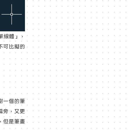
「單線體」，
不可比擬的
樹一個的筆
偏旁，又更
，但是筆畫