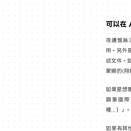
可以在 
很遺憾無
用。另外是
述文件。
蒙娜的⟨翔
如果是想
鋼筆國際
種...）」
如果有其