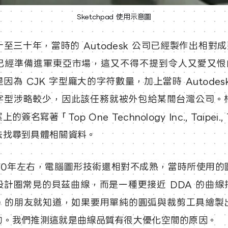
Sketchpad 使用示意圖
至三十年，當時的 Autodesk 公司已經製作出相對成
已經準備進軍東亞市場，這又不得不提到令人又愛又恨的 
因為 CJK 字型龐大的字符數量，加上當時 Autodes
字型涉略較少，因此該任務就被外包給某間台灣公司。
簽名寫著「Top One Technology Inc., Taipei., 
法找尋到具體相關資料。
990年左右，電腦圖形技術還相對不成熟，當時所使用的
設計圈常見的貝茲曲線，而是一種更接近 DDA 的曲線
AD 的朋友就知道，如果要用單純的圓弧與裁剪工具繪製
的。我們推測這就是曲線品質有很大優化空間的原因。