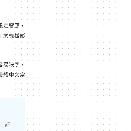
設定響應，
用於機械彫
容易缺字，
繁體中文常