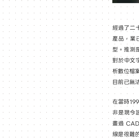
經過了二十
產品，業
型。推測是
對於中文
析數位檔案上的
目前已無
在當時1
非是現今
畫過 C
線是很難