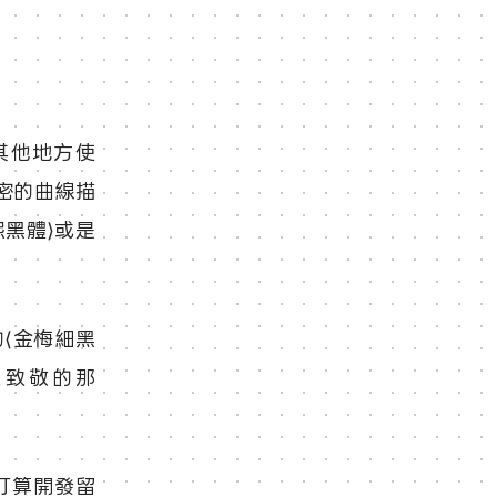
其他地方使
加密的曲線描
黑體⟩或是
⟨金梅細黑
越致敬的那
打算開發留