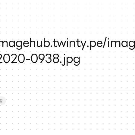
/imagehub.twinty.pe/imag
-2020-0938.jpg
型